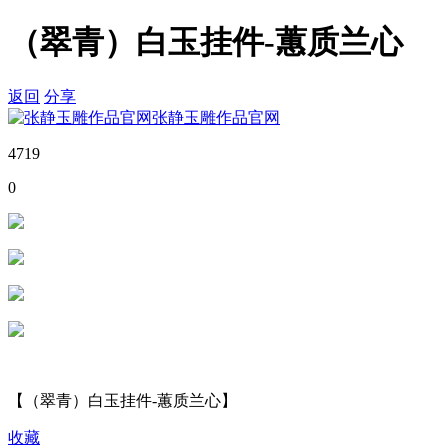
（翠青）白玉挂件-蕙质兰心
返回
分享
张静玉雕作品官网
4719
0
【（翠青）白玉挂件-蕙质兰心】
收藏